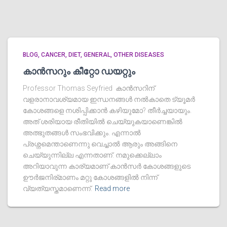
BLOG
CANCER
DIET
GENERAL
OTHER DISEASES
കാൻസറും കീറ്റോ ഡയറ്റും
Professor Thomas Seyfried കാൻസറിന്‌
വളരാനാവശ്യമായ ഇന്ധനങ്ങൾ നൽകാതെ ട്യൂമർ
കോശങ്ങളെ നശിപ്പിക്കാൻ കഴിയുമോ? തീർച്ചയായും.
അത് ശരിയായ രീതിയിൽ ചെയ്യുകയാണെങ്കിൽ
അത്ഭുതങ്ങൾ സംഭവിക്കും. എന്നാൽ
പ്രശ്നമെന്താണെന്നു വെച്ചാൽ ആരും അങ്ങിനെ
ചെയ്യുന്നില്ല എന്നതാണ്. നമുക്കെല്ലാം
അറിയാവുന്ന കാര്യമാണ് കാൻസർ കോശങ്ങളുടെ
ഊർജനിര്മാണം മറ്റു കോശങ്ങളിൽ നിന്ന്
വ്യത്യസ്തമാണെന്ന്.
Read more