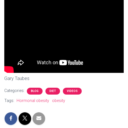
Gary Taubes
Categories:
BLOG
DIET
VIDEOS
Tags:
Hormonal obesity
obesity