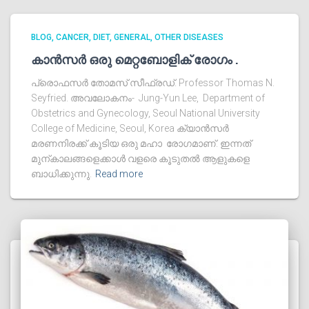
BLOG
CANCER
DIET
GENERAL
OTHER DISEASES
കാൻസർ ഒരു മെറ്റബോളിക് രോഗം .
പ്രൊഫസർ തോമസ് സീഫ്രഡ്‌. Professor Thomas N.
Seyfried. അവലോകനം- Jung-Yun Lee, Department of
Obstetrics and Gynecology, Seoul National University
College of Medicine, Seoul, Korea ക്യാൻസർ
മരണനിരക്ക് കൂടിയ ഒരു മഹാ രോഗമാണ്. ഇന്നത്
മുന്കാലങ്ങളെക്കാൾ വളരെ കൂടുതൽ ആളുകളെ
ബാധിക്കുന്നു.
Read more