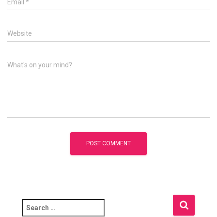
Email
*
Website
What's on your mind?
S
e