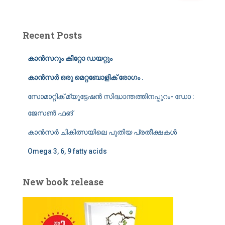
a
r
c
Recent Posts
h
f
കാൻസറും കീറ്റോ ഡയറ്റും
o
r
കാൻസർ ഒരു മെറ്റബോളിക് രോഗം .
:
സോമാറ്റിക് മ്യൂട്ടേഷൻ സിദ്ധാന്തത്തിനപ്പുറം- ഡോ :
ജേസൺ ഫങ്
കാൻസർ ചികിത്സയിലെ പുതിയ പ്രതീക്ഷകൾ
Omega 3, 6, 9 fatty acids
New book release