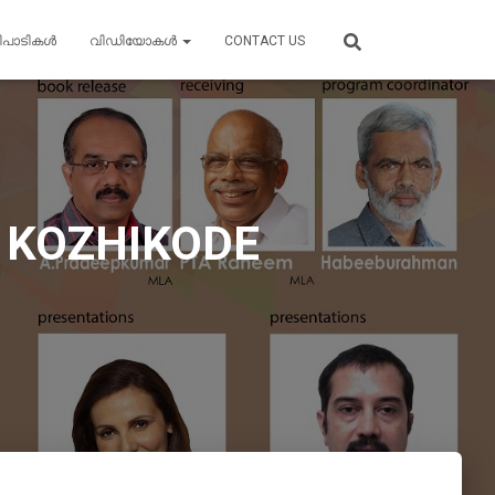
ിപാടികൾ
വിഡിയോകൾ
CONTACT US
, KOZHIKODE