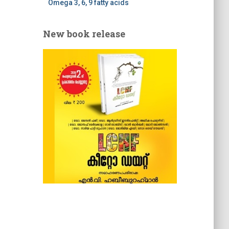
Omega 3, 6, 9 fatty acids
New book release