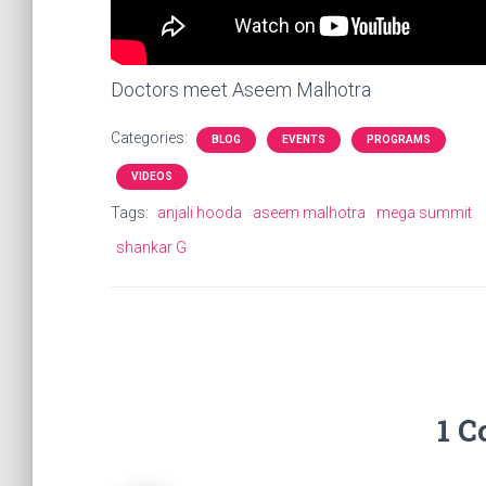
Doctors meet Aseem Malhotra
Categories:
BLOG
EVENTS
PROGRAMS
VIDEOS
Tags:
anjali hooda
aseem malhotra
mega summit
shankar G
1 