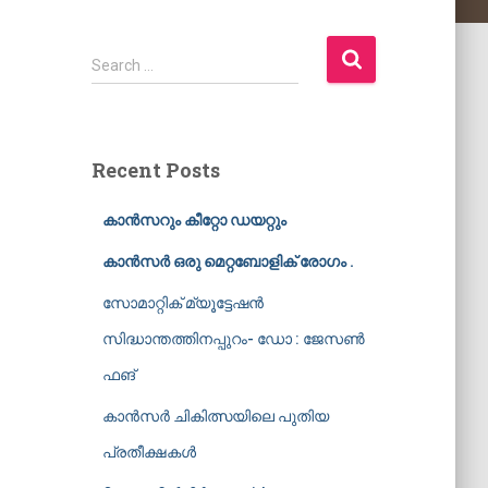
S
Search …
e
a
r
c
Recent Posts
h
f
കാൻസറും കീറ്റോ ഡയറ്റും
o
r
കാൻസർ ഒരു മെറ്റബോളിക് രോഗം .
:
സോമാറ്റിക് മ്യൂട്ടേഷൻ
സിദ്ധാന്തത്തിനപ്പുറം- ഡോ : ജേസൺ
ഫങ്
കാൻസർ ചികിത്സയിലെ പുതിയ
പ്രതീക്ഷകൾ