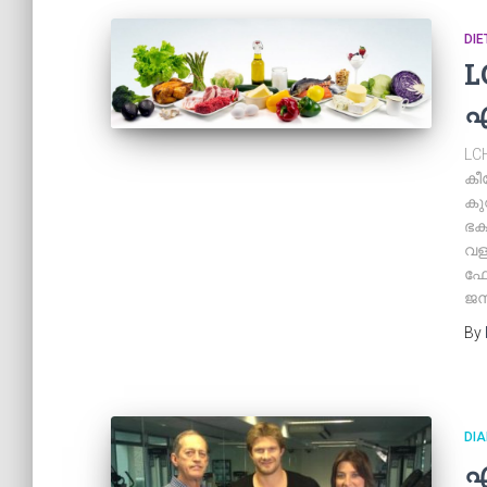
DIE
L
എ
LC
കീറ
കു
ഭക
വള
ഫേ
ജന
By
DIA
എ