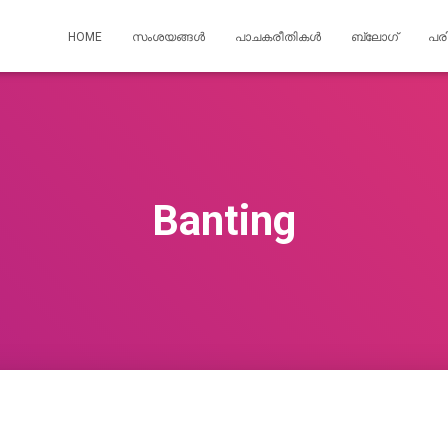
HOME
സംശയങ്ങൾ
പാചകരീതികൾ
ബ്ലോഗ്
പര
Banting