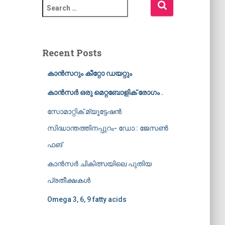
S
e
a
r
c
Recent Posts
h
f
കാൻസറും കീറ്റോ ഡയറ്റും
o
r
കാൻസർ ഒരു മെറ്റബോളിക് രോഗം .
:
സോമാറ്റിക് മ്യൂട്ടേഷൻ
സിദ്ധാന്തത്തിനപ്പുറം- ഡോ : ജേസൺ
ഫങ്
കാൻസർ ചികിത്സയിലെ പുതിയ
പ്രതീക്ഷകൾ
Omega 3, 6, 9 fatty acids