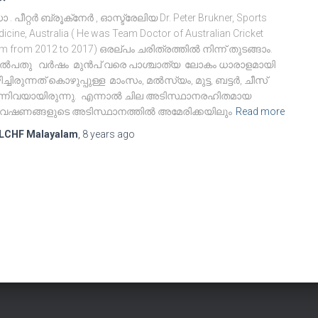
. പീറ്റർ ബ്രൂക്‌നേർ , ഓസ്ട്രേലിയ Dr. Peter Brukner, Sports
icine, Australia ( He was Team Doctor of Australian Cricket
m from 2012 to 2017) ഒരല്പം ചരിത്രത്തിൽ നിന്ന് തുടങ്ങാം.
ൽപതു വർഷം മുൻപ് വരെ പാശ്ചാത്യ ലോകം ധാരാളമായി
ച്ചിരുന്നത് കൊഴുപ്പുള്ള മാംസം, മൽസ്യം, മുട്ട, ബട്ടർ, ചീസ്
്നിവയായിരുന്നു. എന്നാൽ ചില അടിസ്ഥാനരഹിതമായ
േഷണങ്ങളുടെ അടിസ്ഥാനത്തിൽ അമേരിക്കയിലും
Read more
LCHF Malayalam
,
8 years
ago