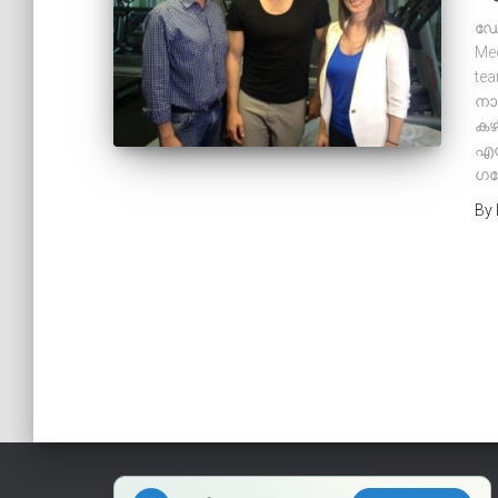
ഡോ 
Med
tea
നാ
കഴി
എന
ഗവ
By