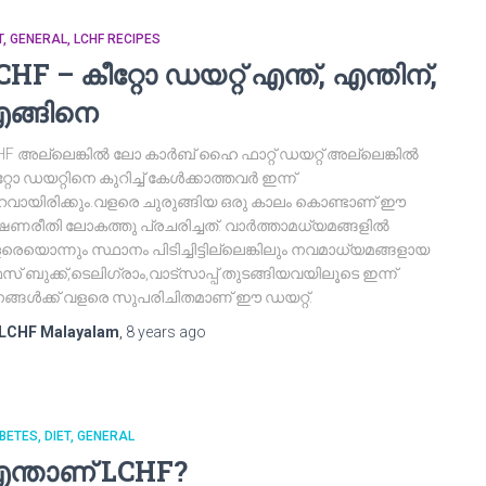
T
GENERAL
LCHF RECIPES
CHF – കീറ്റോ ഡയറ്റ് എന്ത്, എന്തിന്,
ങ്ങിനെ
HF അല്ലെങ്കിൽ ലോ കാർബ്‌ ഹൈ ഫാറ്റ് ഡയറ്റ് അല്ലെങ്കിൽ
്റോ ഡയറ്റിനെ കുറിച്ച് കേൾക്കാത്തവർ ഇന്ന്
റവായിരിക്കും.വളരെ ചുരുങ്ങിയ ഒരു കാലം കൊണ്ടാണ് ഈ
്ഷണരീതി ലോകത്തു പ്രചരിച്ചത്. വാർത്താമധ്യമങ്ങളിൽ
രെയൊന്നും സ്ഥാനം പിടിച്ചിട്ടില്ലെങ്കിലും നവമാധ്യമങ്ങളായ
സ് ബുക്ക്,ടെലിഗ്രാം,വാട്സാപ്പ് തുടങ്ങിയവയിലൂടെ ഇന്ന്
ങ്ങൾക്ക് വളരെ സുപരിചിതമാണ് ഈ ഡയറ്റ്.
LCHF Malayalam
,
8 years
ago
BETES
DIET
GENERAL
ന്താണ് LCHF?