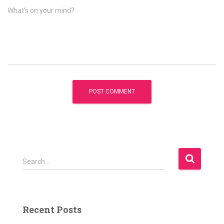
What's on your mind?
S
Search …
e
a
r
c
Recent Posts
h
f