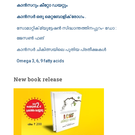
കാൻസറും കീറ്റോ ഡയറ്റും
o
r
കാൻസർ ഒരു മെറ്റബോളിക് രോഗം .
:
സോമാറ്റിക് മ്യൂട്ടേഷൻ സിദ്ധാന്തത്തിനപ്പുറം- ഡോ :
ജേസൺ ഫങ്
കാൻസർ ചികിത്സയിലെ പുതിയ പ്രതീക്ഷകൾ
Omega 3, 6, 9 fatty acids
New book release