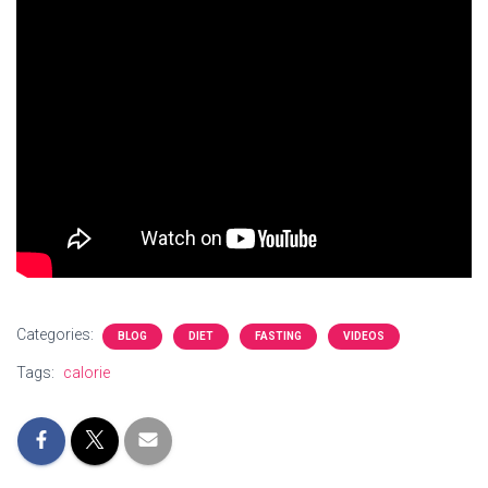
Categories:
BLOG
DIET
FASTING
VIDEOS
Tags:
calorie