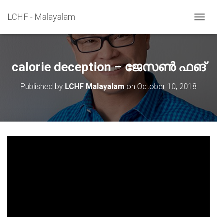
LCHF - Malayalam
TOGGL
calorie deception – ജേസൺ ഫങ്
Published by
LCHF Malayalam
on
October 10, 2018