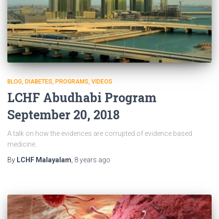
BLOG
DIABETES
PROGRAMS
VIDEOS
LCHF Abudhabi Program
September 20, 2018
A talk on how the evidences are corrupted of evidence based
medicine.
By
LCHF Malayalam
,
8 years
ago