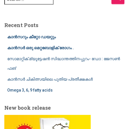
e
a
r
c
Recent Posts
h
f
കാൻസറും കീറ്റോ ഡയറ്റും
o
r
കാൻസർ ഒരു മെറ്റബോളിക് രോഗം .
:
സോമാറ്റിക് മ്യൂട്ടേഷൻ സിദ്ധാന്തത്തിനപ്പുറം- ഡോ : ജേസൺ
ഫങ്
കാൻസർ ചികിത്സയിലെ പുതിയ പ്രതീക്ഷകൾ
Omega 3, 6, 9 fatty acids
New book release