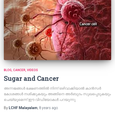
BLOG
CANCER
VIDEOS
Sugar and Cancer
അന്നജങ്ങൾ ഭക്ഷണത്തിൽ നിന്ന് ഒഴിവാക്കിയാൽ കാൻസർ
കോശങ്ങൾ നശിക്കുകയും അങ്ങിനെ അർബുദം സുഖപ്പെടുകയും
ചെയ്യുമെന്ന് ഈ വിഡിയോകൾ പറയുന്നു
By
LCHF Malayalam
,
8 years
ago