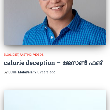
BLOG
DIET
FASTING
VIDEOS
calorie deception – ജേസൺ ഫങ്
By
LCHF Malayalam
,
8 years
ago