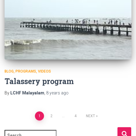
BLOG
PROGRAMS
VIDEOS
Talassery program
By
LCHF Malayalam
,
8 years
ago
Posts
1
2
…
4
NEXT
pagination
S