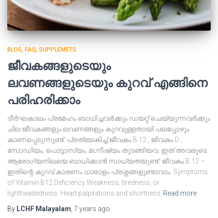
BLOG
FAQ
SUPPLEMETS
ജീവകങ്ങളുടെയും
ലവണങ്ങളുടെയും കുറവ് എങ്ങിനെ
പരിഹരിക്കാം
ദീർഘകാലം പ്രമേഹം ബാധിച്ചവർക്കും ഡയറ്റ് ചെയ്യുന്നവർക്കും
ചില ജീവകങ്ങളും ലവണങ്ങളും കുറവുള്ളതായി പലപ്പോഴും
കാണപ്പെടുന്നുണ്ട്. പ്രത്യേകിച്ച് ജീവകം B 12 , ജീവകം D ,
സോഡിയം, പൊട്ടാസ്യം, മഗ്നീഷ്യം തുടങ്ങിയവ. ഇത് അവരുടെ
ആരോഗ്യനിലയെ ബാധിക്കാൻ സാധ്യതയുണ്ട്. ജീവകം B 12 –
ഇതിന്റെ കുറവ് കാരണം ധാരാളം പ്രശ്നങ്ങളുണ്ടാവാം. Symptoms
of Vitamin B12 Deficiency Weakness, tiredness, or
lightheadedness. Heart palpitations and shortness
Read more
By
LCHF Malayalam
,
7 years
ago