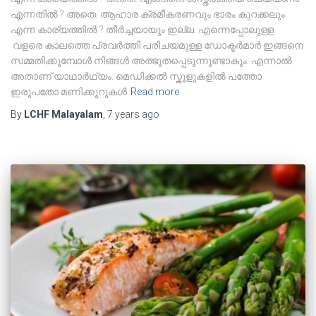
എന്നതിൽ ? അതെ. ആഹാര ക്രമീകരണവും ഭാരം കുറക്കലും
എന്ന കാര്യത്തിൽ ? തീർച്ചയായും ഇല്ല. എന്നെപ്പോലുള്ള
വളരെ കാലത്തെ പ്രവർത്തി പരിചയമുള്ള ഡോക്ടർമാർ ഇങ്ങനെ
സമ്മതിക്കുമ്പോൾ നിങ്ങൾ അത്ഭുതപ്പെടുന്നുണ്ടാകും. എന്നാൽ
അതാണ് യാഥാർഥ്യം. മെഡിക്കൽ സ്കൂളുകളിൽ പത്തോ
ഇരുപതോ മണിക്കൂറുകൾ
Read more
By
LCHF Malayalam
,
7 years
ago