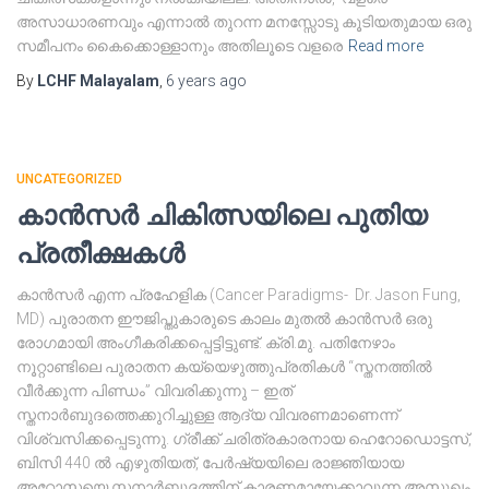
അസാധാരണവും എന്നാൽ തുറന്ന മനസ്സോടു കൂടിയതുമായ ഒരു
സമീപനം കൈക്കൊള്ളാനും അതിലൂടെ വളരെ
Read more
By
LCHF Malayalam
,
6 years
ago
UNCATEGORIZED
കാൻസർ ചികിത്സയിലെ പുതിയ
പ്രതീക്ഷകൾ
കാൻസർ എന്ന പ്രഹേളിക (Cancer Paradigms- Dr. Jason Fung,
MD) പുരാതന ഈജിപ്തുകാരുടെ കാലം മുതൽ കാൻസർ ഒരു
രോഗമായി അംഗീകരിക്കപ്പെട്ടിട്ടുണ്ട്. ക്രി.മു. പതിനേഴാം
നൂറ്റാണ്ടിലെ പുരാതന കയ്യെഴുത്തുപ്രതികൾ “സ്തനത്തിൽ
വീർക്കുന്ന പിണ്ഡം” വിവരിക്കുന്നു – ഇത്
സ്തനാർബുദത്തെക്കുറിച്ചുള്ള ആദ്യ വിവരണമാണെന്ന്
വിശ്വസിക്കപ്പെടുന്നു. ഗ്രീക്ക് ചരിത്രകാരനായ ഹെറോഡൊട്ടസ്,
ബിസി 440 ൽ എഴുതിയത്, പേർഷ്യയിലെ രാജ്ഞിയായ
അറ്റോസയെ സ്തനാർബുദത്തിന് കാരണമായേക്കാവുന്ന അസുഖം