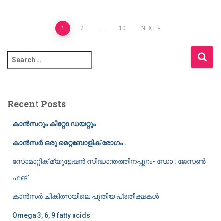
Posts
1
2
…
10
NEXT
pagination
S
e
a
r
c
Recent Posts
h
f
കാൻസറും കീറ്റോ ഡയറ്റും
o
r
കാൻസർ ഒരു മെറ്റബോളിക് രോഗം .
:
സോമാറ്റിക് മ്യൂട്ടേഷൻ സിദ്ധാന്തത്തിനപ്പുറം- ഡോ : ജേസൺ
ഫങ്
കാൻസർ ചികിത്സയിലെ പുതിയ പ്രതീക്ഷകൾ
Omega 3, 6, 9 fatty acids