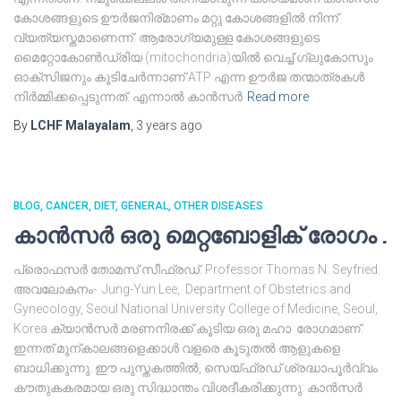
കോശങ്ങളുടെ ഊർജനിര്മാണം മറ്റു കോശങ്ങളിൽ നിന്ന്
വ്യത്യസ്തമാണെന്ന്. ആരോഗ്യമുള്ള കോശങ്ങളുടെ
മൈറ്റോകോൺഡ്രിയ (mitochondria)യിൽ വെച്ച് ഗ്ലുകോസും
ഓക്സിജനും കൂടിചേർന്നാണ് ATP എന്ന ഊർജ തന്മാത്രകൾ
നിർമ്മിക്കപ്പെടുന്നത്. എന്നാൽ കാൻസർ
Read more
By
LCHF Malayalam
,
3 years
ago
BLOG
CANCER
DIET
GENERAL
OTHER DISEASES
കാൻസർ ഒരു മെറ്റബോളിക് രോഗം .
പ്രൊഫസർ തോമസ് സീഫ്രഡ്‌. Professor Thomas N. Seyfried.
അവലോകനം- Jung-Yun Lee, Department of Obstetrics and
Gynecology, Seoul National University College of Medicine, Seoul,
Korea ക്യാൻസർ മരണനിരക്ക് കൂടിയ ഒരു മഹാ രോഗമാണ്.
ഇന്നത് മുന്കാലങ്ങളെക്കാൾ വളരെ കൂടുതൽ ആളുകളെ
ബാധിക്കുന്നു. ഈ പുസ്തകത്തിൽ, സെയ്ഫ്രഡ് ശ്രദ്ധാപൂർവ്വം
കൗതുകകരമായ ഒരു സിദ്ധാന്തം വിശദീകരിക്കുന്നു: കാൻസർ