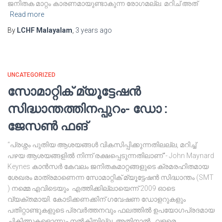
ജനിതക മാറ്റം കാരണമായുണ്ടാകുന്ന രോഗമല്ല. മറിച് അത്
Read more
By
LCHF Malayalam
,
3 years
ago
UNCATEGORIZED
സോമാറ്റിക് മ്യൂട്ടേഷൻ
സിദ്ധാന്തത്തിനപ്പുറം- ഡോ :
ജേസൺ ഫങ്
“പ്രശ്നം പുതിയ ആശയങ്ങൾ വികസിപ്പിക്കുന്നതിലല്ല, മറിച്ച്
പഴയ ആശയങ്ങളിൽ നിന്ന് രക്ഷപ്പെടുന്നതിലാണ്”- John Maynard
Keynes കാൻസർ കേവലം ജനിതകമാറ്റങ്ങളുടെ ക്രമരഹിതമായ
ശേഖരം മാത്രമാണെന്ന സോമാറ്റിക് മ്യൂട്ടേഷൻ സിദ്ധാന്തം (SMT
) നമ്മെ എവിടെയും എത്തിക്കില്ലായെന്ന് 2009 ഓടെ
വ്യക്തമായി. കോടിക്കണക്കിന് ഗവേഷണ ഡോളറുകളും
പതിറ്റാണ്ടുകളുടെ പ്രവർത്തനവും ഫലത്തിൽ ഉപയോഗപ്രദമായ
ചികിത്സകളൊന്നും നൽകിയില്ല. അതിനാൽ, വളരെ