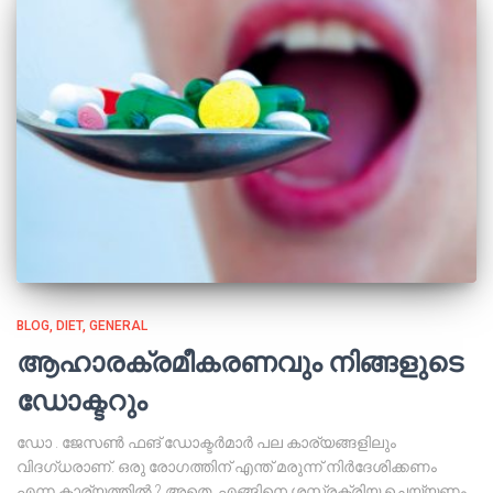
BLOG
DIET
GENERAL
ആഹാരക്രമീകരണവും നിങ്ങളുടെ
ഡോക്ടറും
ഡോ . ജേസൺ ഫങ് ഡോക്ടർമാർ പല കാര്യങ്ങളിലും
വിദഗ്‌ധരാണ്. ഒരു രോഗത്തിന് എന്ത് മരുന്ന് നിർദേശിക്കണം
എന്ന കാര്യത്തിൽ ? അതെ. എങ്ങിനെ ശസ്ത്രക്രിയ ചെയ്യണം